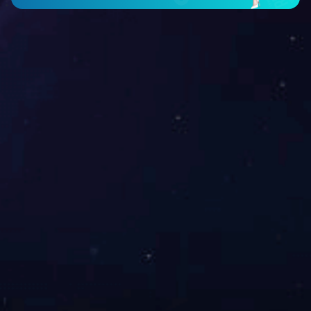
12+
拥有专利技术
‹
›
TECHNOLOGY PATENT
MORE
技术专利