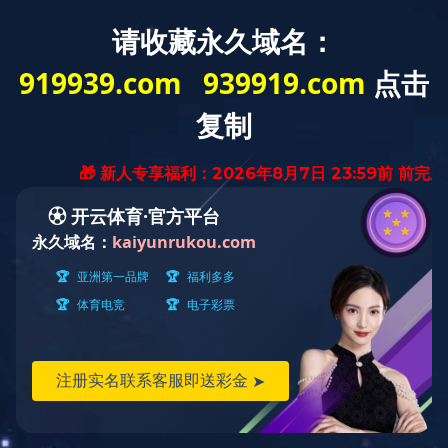
NEWS CENTER
开云手机注册_开云（中国）
2022-02-21
公司召开年度工作总结、表彰暨春节期
间安全生产工作会议
一元复始，万象更新。2022年1月21日下午，开云手机注册_