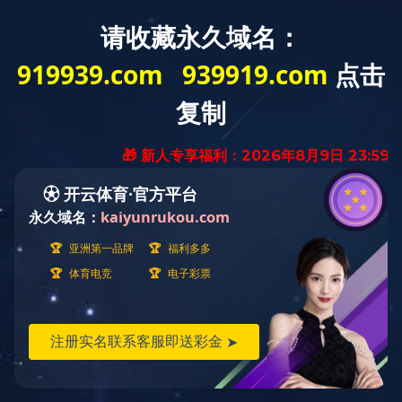
PARTY BUILDING CULTURE
— 党建文化 —
企业文化
党建工作
群团工作
您的当前位置：
首页
>
党建文化
>
群团工作
开云手机注册_开云（中国）参加院第二届职工运动会