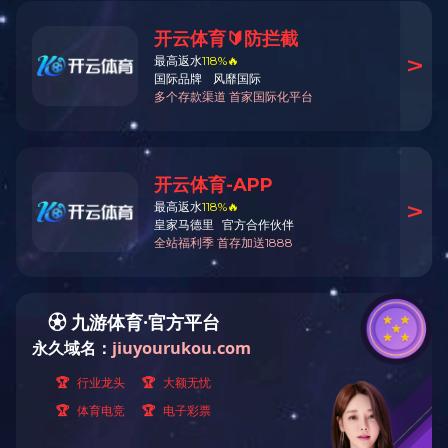
Copyright © 2018 All Rights Reserved 版权所有 ：开云手机注册_开云（中
国） 地址：南京市六合区瓜埠镇双巷路7号 微信号：jssuke
苏ICP备13014819号-1 |
技术支持：文飞科技
乐竞在线登录官网
|
开云世界杯
|
爱游戏线上官网(集团)官方网站
|
多宝
官方网站
|
ledong乐动(中国)体育官方网站
|
开云在线平台
|
开云手机端·
官方版在线
|
开云手机入口
|
米兰官方站网页版在线登入
|