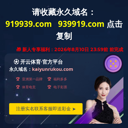
RECRUITMENT
— 广纳贤才 —
人才理念
招贤纳士
合作加盟
您的当前位置：
首页
>
广纳贤才
>
合作加盟
Copyright © 2018 All Rights Reserved 版权所有 ：开云手机注册_开云（中
国） 地址：南京市六合区瓜埠镇双巷路7号 微信号：jssuke
苏ICP备13014819号-1 |
技术支持：文飞科技