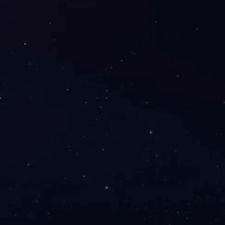
多精彩尽在手机站
025－84391550
客服热线
公司邮箱
js-suke@163.com
产品咨询
025－84390227/84390387/84390383
生产和供应
025－57638108（总机转各部门）
资讯服务
> 天气查询
> 列车时刻
> 飞机航班
> 万年历
> 号码查询
> 交通违章查询