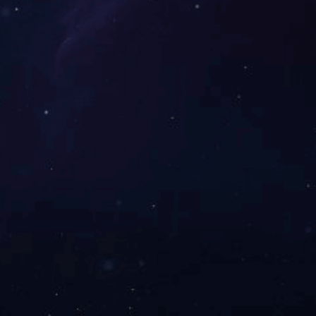
中心
绿色防控
党建文化
关注苏科微信公众号
更
列
试验示范
企业文化
列
服务咨询
党建工作
列
植保科普
群团工作
贤才
念
士
盟
开云（中国）责任有限公司
江苏省开云手机注册_开云（中国）责任有限公司
开云（中国）责任有限公司