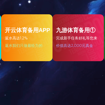
常用农药的剂型特点
查看详细 +
除草剂药肥发展趋势
查看详细 +
玉米田除草剂品种与技术的发展及特点
查看详细 +
1
2
3
4
下一页
尾页