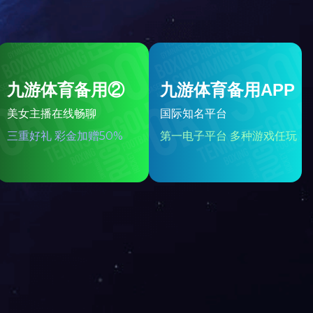
返回
顶部