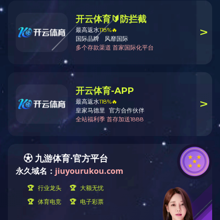
我要留言
使用技术和使用方法