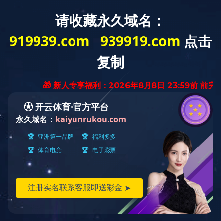
PRODUCTS CENTER
— 产品中心 —
杀虫系列
除草系列
杀菌系列
您的当前位置：
首页
>
产品中心
>
除草系列
50%精·烟·莠去津可分散油悬浮剂
产品名称：
025－
与生产和供应相关问题，请致电生产中心：
84391550