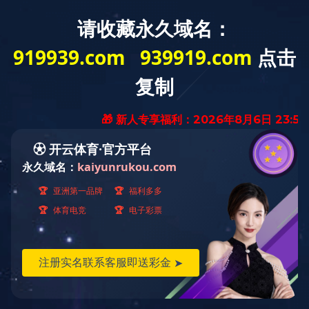
PRODUCTS CENTER
— 产品中心 —
杀虫系列
除草系列
杀菌系列
您的当前位置：
首页
>
产品中心
>
杀虫系列
72%吡蚜酮.异丙威水分散粒剂
4.3%高氟氯氰.甲维盐乳油