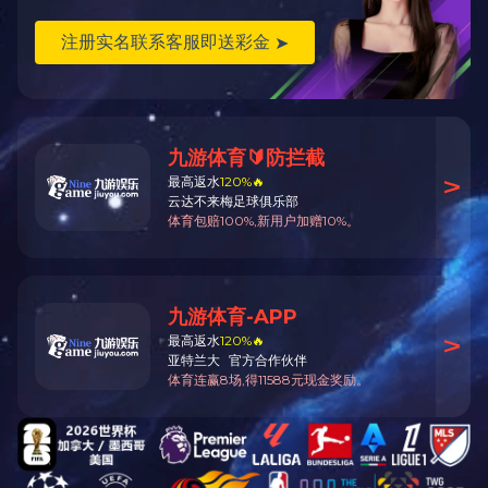
16%甲维.茚虫威悬浮剂
30%氰戊.辛硫磷乳油