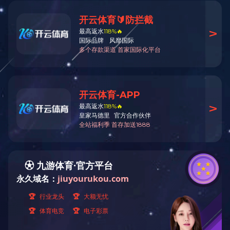
22%井冈.杀虫双水剂