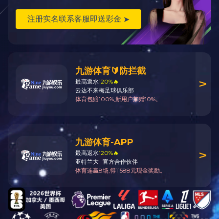
9月25日，副院长孙洪武一行赴开云手机注册_开云（中国）
公司督查指导安全生产工作。 孙洪武强调，安全...
2021
10-29
开云手机注册_开云（中国）党支部联合植保所水稻病害党支部 开展党建共建活动
为加强支部建设，增强党员干部的凝聚力，结合今年的党史学习教育，10
月27日下午，开云手机注册_开云（中国）党支部与农科院植保所水稻病
害党支部积极开展以“党建共建，凝聚合力，共促提升”为主题的共建活
动，...
查看详细 +
2021
04-19
公司召开安全生产管理工作会议