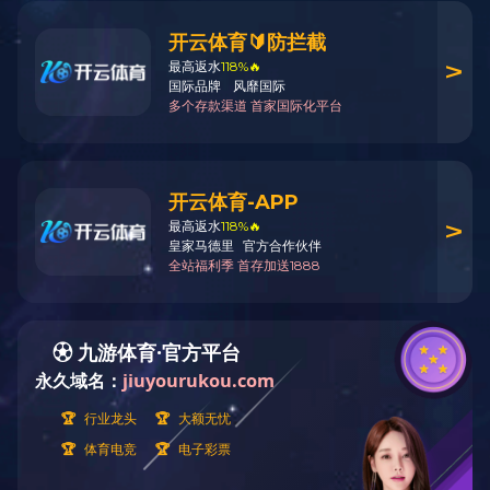
为加强支部建设，增强党员干部的凝聚力，结合今年的党史
学习教育，10月27日下午，开云手机注册_开云（...
2021-04-19
公司召开安全生产管理工作会议
2021年4月19日上午，公司组织召开厂级安全生产工作会
议。经理层全体人员、各部门负责人和生产、仓....
2020-09-27
孙洪武副院长一行赴开云手机注册_开云
（中国）公司督查指导安全生产工作