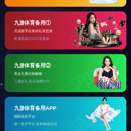
安全意识。1月9日上午，公司在一楼会议室举办了冬季消防安全教育培
训。 安民防火教育培训中心的伍教官采用多媒体形式，图文并茂、播放
讲解了近...
查看详细 +
2019
11-21
江苏省农药总站沈迎春研究员来公司进行农药登记政策解读
11月19日上午，江苏省农药总站沈迎春研究员来公司进行农药登记的相关
政策解读。公司陆凡总经理，沈素文、胡存中副总经理，部分中层管理人
员，研发部、推广部全体科技人员、登记人员等24人参加会议，会议由公
司...
查看详细 +
2019
11-01
公司召开青年员工座谈会