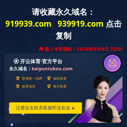
NEWS CENTER
— 开云手机注册_开云（中国） —
公司新闻
行业动态
您的当前位置：
首页
>
开云手机注册_开云（中国）
>
公司新
闻
2021-10-29
开云手机注册_开云（中国）党支部联合
植保所水稻病害党支部 开展党建共建活
动