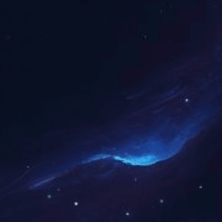
2018
绿色防
09-14
为了更
技型企业
查看详细
2018
稻虾共
09-04
为了更
术集成研
查看详细
2018
危险固废
05-24
江苏省危