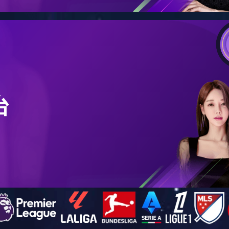
2021-04-19
20
公司召开安全生产管理
工作会议
2021年4月19日上午，公司组织召开厂级安全生产工
9
作会议。经理层全体人员、各部门负责人和生产、
（
仓....
调
技人员工作汇报（二）