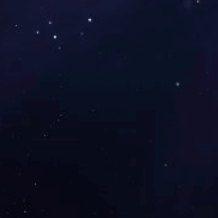
编号 危
查看详细
走进苏科
开云手机注册_开云（中国）
技术创新
产品
关于我们
公司新闻
技术专利
杀虫系
科技资质
行业动态
技术成果
除草系
企业荣誉
研发动态
杀菌系
广纳
领导致辞
工程中心
人才理
招贤纳